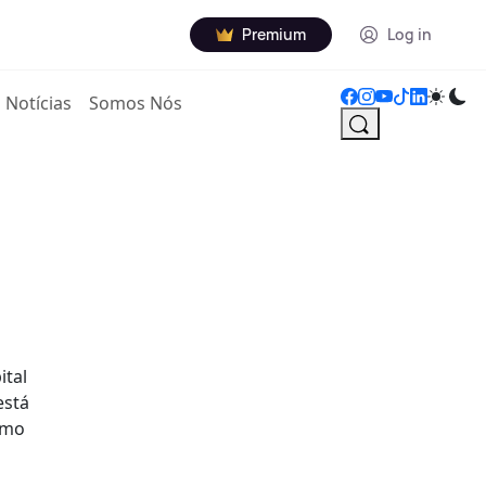
Premium
Log in
Notícias
Somos Nós
ital
está
imo