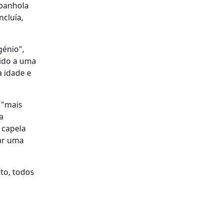
spanhola
ncluía,
génio",
vido a uma
à idade e
 "mais
a
 capela
jar uma
to, todos