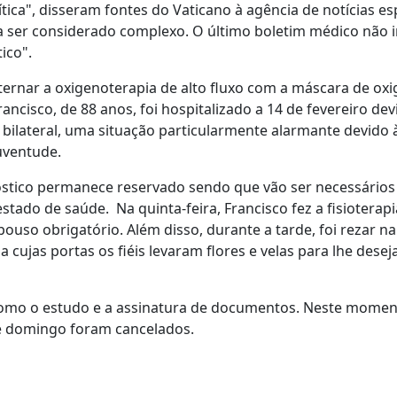
ítica", disseram fontes do Vaticano à agência de notícias e
a ser considerado complexo. O último boletim médico não i
ico".
ernar a oxigenoterapia de alto fluxo com a máscara de oxi
rancisco, de 88 anos, foi hospitalizado a 14 de fevereiro de
bilateral, uma situação particularmente alarmante devido 
juventude.
gnóstico permanece reservado sendo que vão ser necessários
 estado de saúde. Na quinta-feira, Francisco fez a fisioterapi
ouso obrigatório. Além disso, durante a tarde, foi rezar na
 cujas portas os fiéis levaram flores e velas para lhe dese
 como o estudo e a assinatura de documentos. Neste momen
de domingo foram cancelados.