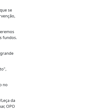
 que se
rvenção,
ueremos
s fundos.
e grande
to",
o no
/Leça da
mar, OPO