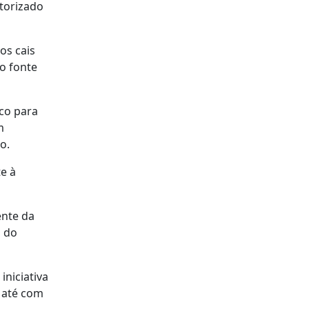
utorizado
os cais
o fonte
co para
m
o.
e à
ente da
s do
iniciativa
u até com