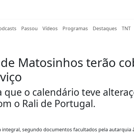
rent)
odcasts
Passou
Vídeos
Programas
Destaques
TNT
e Matosinhos terão cob
viço
a que o calendário teve altera
om o Rali de Portugal.
integral, segundo documentos facultados pela autarquia à