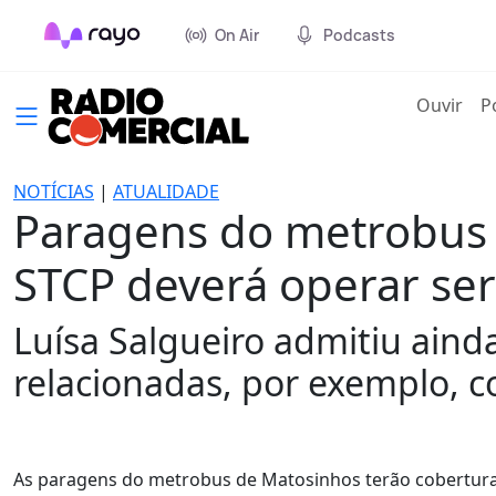
On Air
Podcasts
(cur
Ouvir
P
NOTÍCIAS
|
ATUALIDADE
Paragens do metrobus d
STCP deverá operar ser
Luísa Salgueiro admitiu aind
relacionadas, por exemplo, c
As paragens do metrobus de Matosinhos terão cobertura 