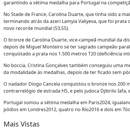
garantindo a sétima medalha para Portugal na competiç
No Stade de France, Carolina Duarte, que tinha sido a mai
terminando atrás da azeri Lamyia Valiyeva, que foi prata
novo recorde mundial (53,55).
O bronze de Carolina Duarte, vice-campeã mundial da dis
depois de Miguel Monteiro se ter sagrado campeão paral
conquistado a prata nos 1.500 metros T20 (deficiência inte
No boccia, Cristina Gonçalves também conseguiu uma med
da modalidade às medalhas, depois de ter ficado sem pó
O nadador Diogo Cancela conquistou o bronze nos 200 metr
contrarrelógio de estrada H5, e pelo judoca Djibrilo Iafa, 
Portugal somou a sétima medalha em Paris2024, igualand
pódios em Londres2012, quatro no Rio2016 e dois em Tó
Mais Vistas