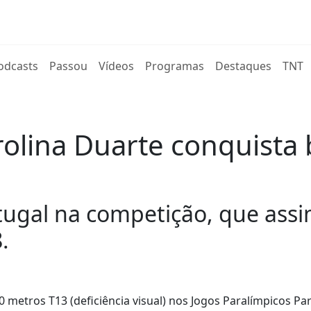
rent)
odcasts
Passou
Vídeos
Programas
Destaques
TNT
arolina Duarte conquista
tugal na competição, que assi
.
 metros T13 (deficiência visual) nos Jogos Paralímpicos Par