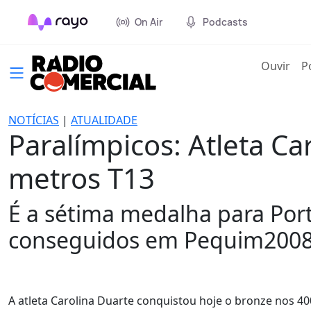
On Air
Podcasts
(cur
Ouvir
P
NOTÍCIAS
|
ATUALIDADE
Paralímpicos: Atleta C
metros T13
É a sétima medalha para Por
conseguidos em Pequim2008
A atleta Carolina Duarte conquistou hoje o bronze nos 400