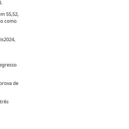
.
em 55,52,
uro como
is2024,
regresso
 prova de
três