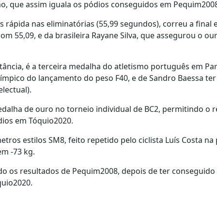
ão, que assim iguala os pódios conseguidos em Pequim2008
s rápida nas eliminatórias (55,99 segundos), correu a final 
 com 55,09, e da brasileira Rayane Silva, que assegurou o o
tância, é a terceira medalha do atletismo português em Par
ímpico do lançamento do peso F40, e de Sandro Baessa ter
lectual).
alha de ouro no torneio individual de BC2, permitindo o 
dios em Tóquio2020.
os estilos SM8, feito repetido pelo ciclista Luís Costa na
em -73 kg.
o os resultados de Pequim2008, depois de ter conseguido 
quio2020.