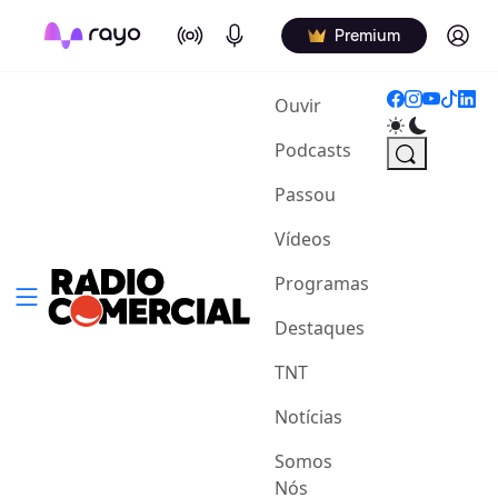
On Air
Podcasts
Log in
Premium
(current)
Ouvir
Podcasts
Passou
Vídeos
Programas
Destaques
TNT
Notícias
Somos
Nós