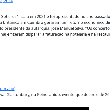
7, 2024
e Spheres" - saiu em 2021 e foi apresentado no ano passad
da britânica em Coimbra geraram um retorno económico di
lo presidente da autarquia, José Manuel Silva. "Os concert
nal e fizeram disparar a faturação na hotelaria e na restau
 um ano)
ival Glastonbury, no Reino Unido, evento que decorre de 26