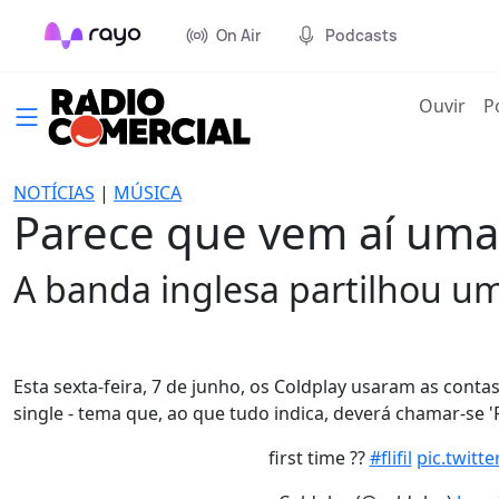
On Air
Podcasts
(cur
Ouvir
P
NOTÍCIAS
|
MÚSICA
Parece que vem aí uma
A banda inglesa partilhou um
Esta sexta-feira, 7 de junho, os Coldplay usaram as conta
single - tema que, ao que tudo indica, deverá chamar-se 'F
first time ??
#flifil
pic.twit