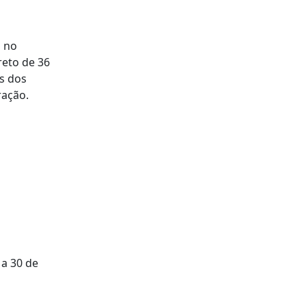
o no
reto de 36
os dos
ração.
 a 30 de