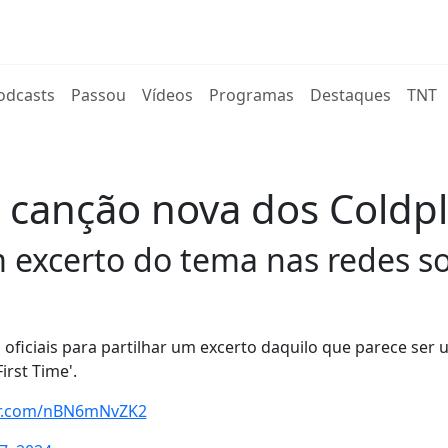
rent)
odcasts
Passou
Vídeos
Programas
Destaques
TNT
 canção nova dos Coldp
 excerto do tema nas redes so
s oficiais para partilhar um excerto daquilo que parece ser
irst Time'.
ter.com/nBN6mNvZK2