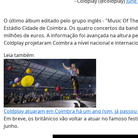
- Coldplay (@coldplay)
June 
O último álbum editado pelo grupo inglês - "Music Of Th
Estádio Cidade de Coimbra. Os quatro concertos da ban
milhões de euros. A informação foi avançada na altura pe
Coldplay projetaram Coimbra a nível nacional e internacio
Leia também
Coldplay atuaram em Coimbra há um ano (sim, já passou
Em breve, os britânicos vão voltar a atuar no famoso fest
junho.