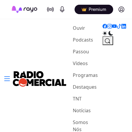
On Air
Podcasts
Log in
Premium
(current)
Ouvir
Podcasts
Passou
Vídeos
Programas
Destaques
TNT
Notícias
Somos
Nós