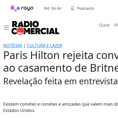
On Air
Podcasts
(cur
Ouvir
P
NOTÍCIAS
|
CULTURA E LAZER
Paris Hilton rejeita co
ao casamento de Britn
Revelação feita em entrevist
Existem convites e convites e amizades que valem mais d
Estados Unidos.