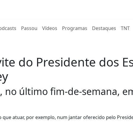
rent)
odcasts
Passou
Vídeos
Programas
Destaques
TNT
nvite do Presidente dos E
ey
a, no último fim-de-semana, e
o que atuar, por exemplo, num jantar oferecido pelo Presid