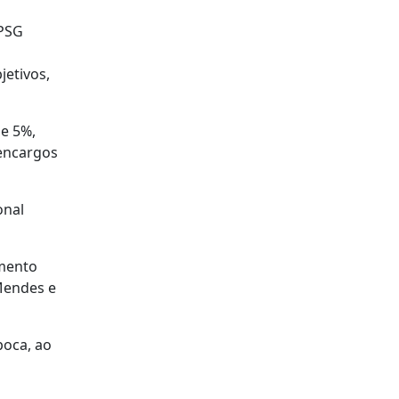
 PSG
o
jetivos,
de 5%,
 encargos
onal
omento
Mendes e
poca, ao