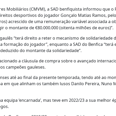
s Mobiliários (CMVM), a SAD benfiquista informou que o
 direitos desportivos do jogador Gonçalo Matias Ramos, pel
ros) acrescido de uma remuneração variável associada a ob
ir o montante de €80.000.000 (oitenta milhões de euros)”.
ulês “terá direito a reter o mecanismo de solidariedade 
 na formação do jogador”, enquanto a SAD do Benfica “terá
 deduzido do montante da solidariedade”.
r acionado a cláusula de compra sobre o avançado internaci
 os campeões gauleses.
enses até ao final da presente temporada, tendo até ao m
ipa em que alinham os também lusos Danilo Pereira, Nuno 
a equipa ‘encarnada’, mas teve em 2022/23 a sua melhor é
ogos.