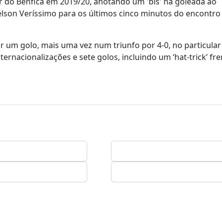
r do Benfica em 2019/20, anotando um 'bis' na goleada ao
Nélson Veríssimo para os últimos cinco minutos do encontro 
 um golo, mais uma vez num triunfo por 4-0, no particular 
ernacionalizações e sete golos, incluindo um ‘hat-trick’ fre