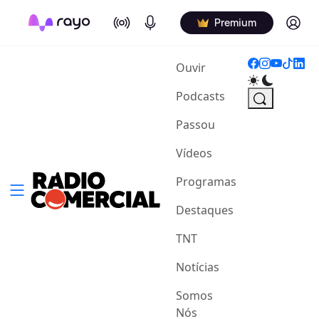
On Air
Podcasts
Log in
Premium
(current)
Ouvir
Podcasts
Passou
Vídeos
Programas
Destaques
TNT
Notícias
Somos
Nós