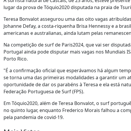
A surfista natural de Cascais, de 23 anos, esteve presen
lugar da prova de Tóquio2020 disputada na praia de Tsur
Teresa Bonvalot assegurou uma das oito vagas atribuídas
Johanne Defay, a costa-riquenha Brisa Hennessy e a brasi
americanas e australianas, ainda lutam pelas remanescen
Na competição de surf de Paris2024, que vai ser disputada
Portugal ainda pode disputar mais vagas nos Mundiais ISA
Porto Rico.
"É a confirmação oficial que esperávamos há algum tempo 
se torna uma das primeiras modalidades a garantir um atle
oportunidade de dar os parabéns à Teresa e ela está natu
Federação Portuguesa de Surf (FPS).
Em Tóquio2020, além de Teresa Bonvalot, o surf portug
no quinto lugar, enquanto Frederico Morais falhou a comp
pela pandemia de covid-19.