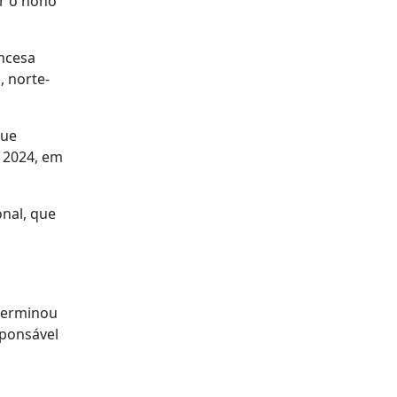
ir o nono
ancesa
, norte-
que
e 2024, em
onal, que
 terminou
sponsável