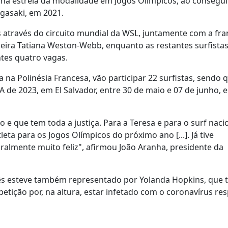
te na estreia da modalidade em Jogos Olímpicos, ao consegu
igasaki, em 2021.
 através do circuito mundial da WSL, juntamente com a fr
leira Tatiana Weston-Webb, enquanto as restantes surfistas
tes quatro vagas.
 na Polinésia Francesa, vão participar 22 surfistas, sendo 
 de 2023, em El Salvador, entre 30 de maio e 07 de junho, 
e que tem toda a justiça. Para a Teresa e para o surf naci
ta para os Jogos Olímpicos do próximo ano [...]. Já tive
ralmente muito feliz", afirmou João Aranha, presidente da
uês esteve também representado por Yolanda Hopkins, que
etição por, na altura, estar infetado com o coronavírus re