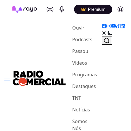
On Air
Podcasts
Log in
Premium
(current)
Ouvir
Podcasts
Passou
Vídeos
Programas
Destaques
TNT
Notícias
Somos
Nós