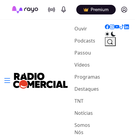
On Air
Podcasts
Log in
Premium
(current)
Ouvir
Podcasts
Passou
Vídeos
Programas
Destaques
TNT
Notícias
Somos
Nós