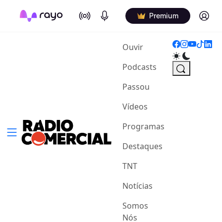
On Air
Podcasts
Log in
Premium
(current)
Ouvir
Podcasts
Passou
Vídeos
Programas
Destaques
TNT
Notícias
Somos
Nós