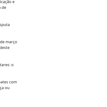
icação e
a de
isputa
0 de março
 deste
tares: o
bates com
nça ou