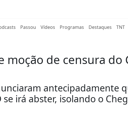
rent)
odcasts
Passou
Vídeos
Programas
Destaques
TNT
je moção de censura d
anunciaram antecipadamente qu
 se irá abster, isolando o Chega