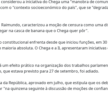
sa, considerou a iniciativa do Chega uma "manobra de comun
do com o "contexto socioeconómico do país", que se "degrad
ulo Raimundo, caracterizou a moção de censura como uma d
rregar na casca de banana que o Chega quer pôr".
o constitucional enfrenta desde que iniciou funções, em 3
m maioria absoluta. O Chega e a IL apresentaram iniciativas
á um efeito prático na organização dos trabalhos parlamen
 que estava previsto para 27 de setembro, foi adiado.
 da República, aprovado em julho, que estipula que os de
ar "na quinzena seguinte à discussão de moções de confia