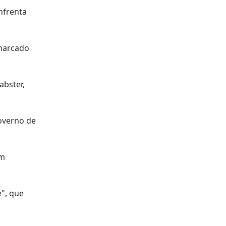
nfrenta
 marcado
abster,
overno de
um
e", que