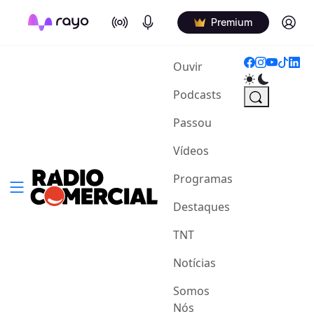
On Air
Podcasts
Log in
Premium
(current)
Ouvir
Podcasts
Passou
Vídeos
Programas
Destaques
TNT
Notícias
Somos
Nós