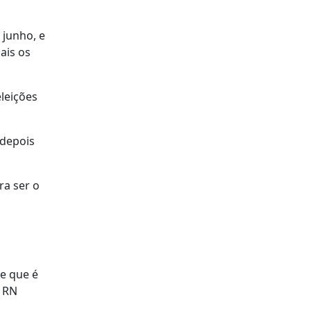
 junho, e
ais os
eleições
 depois
ra ser o
de que é
à RN