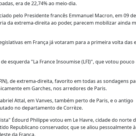
ipadas, era de 22,74% ao meio-dia.
ciado pelo Presidente francês Emmanuel Macron, em 09 de
ria da extrema-direita ao poder, parecem mobilizar ainda m
egislativas em França já votaram para a primeira volta das 
de esquerda "La France Insoumise (LFI)", que votou pouco
N), de extrema-direita, favorito em todas as sondagens pa
onicamente em Garches, nos arredores de Paris.
abriel Attal, em Vanves, também perto de Paris, e o antigo
eputado no departamento de Corrèze.
ista" Édourd Philippe votou em Le Havre, cidade do norte 
artido Republicano conservador, que se aliou pessoalmente 
deste da França.