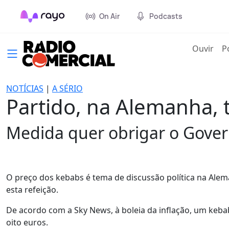
On Air
Podcasts
(cur
Ouvir
P
NOTÍCIAS
|
A SÉRIO
Partido, na Alemanha,
Medida quer obrigar o Govern
O preço dos kebabs é tema de discussão política na Alema
esta refeição.
De acordo com a Sky News, à boleia da inflação, um keb
oito euros.