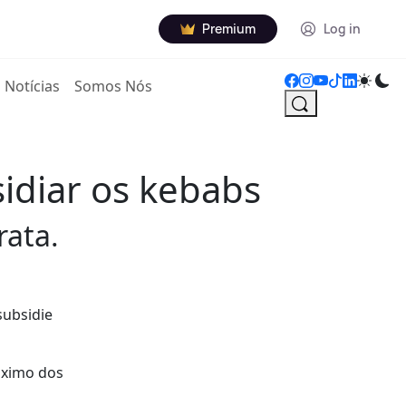
Premium
Log in
Notícias
Somos Nós
idiar os kebabs
rata.
subsidie
óximo dos