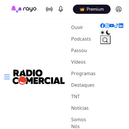
On Air
Podcasts
Log in
Premium
(current)
Ouvir
Podcasts
Passou
Vídeos
Programas
Destaques
TNT
Notícias
Somos
Nós