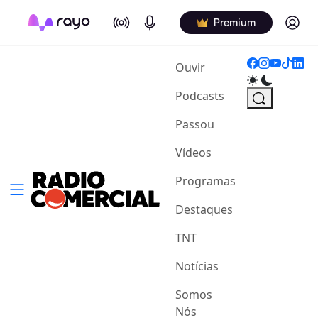
On Air
Podcasts
Log in
Premium
(current)
Ouvir
Podcasts
Passou
Vídeos
Programas
Destaques
TNT
Notícias
Somos
Nós