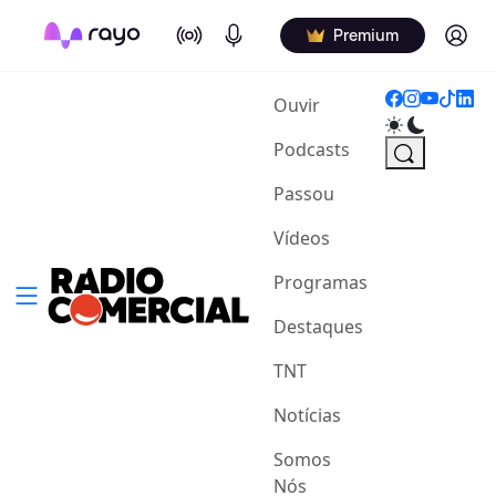
On Air
Podcasts
Log in
Premium
(current)
Ouvir
Podcasts
Passou
Vídeos
Programas
Destaques
TNT
Notícias
Somos
Nós