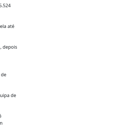
5.524
ela até
, depois
 de
quipa de
é
um