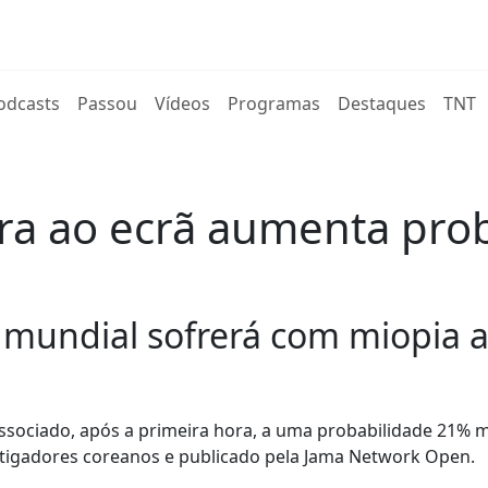
rent)
odcasts
Passou
Vídeos
Programas
Destaques
TNT
ra ao ecrã aumenta prob
undial sofrerá com miopia at
associado, após a primeira hora, a uma probabilidade 21% 
stigadores coreanos e publicado pela Jama Network Open.