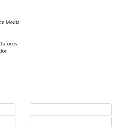
nce Media
(fatores
dor.