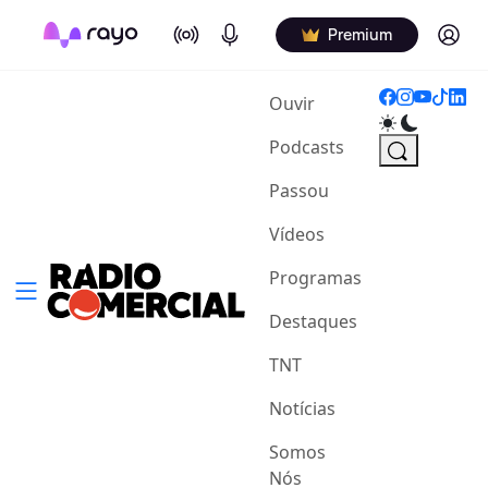
On Air
Podcasts
Log in
Premium
(current)
Ouvir
Podcasts
Passou
Vídeos
Programas
Destaques
TNT
Notícias
Somos
Nós