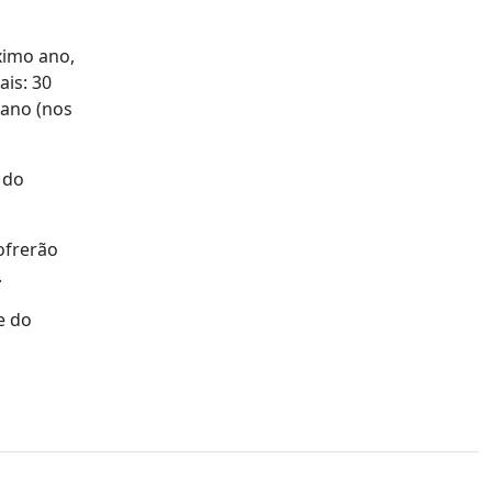
ximo ano,
is: 30
tano (nos
 do
ofrerão
.
e do