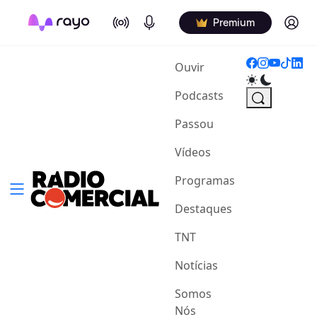
On Air
Podcasts
Log in
Premium
(current)
Ouvir
Podcasts
Passou
Vídeos
Programas
Destaques
TNT
Notícias
Somos
Nós