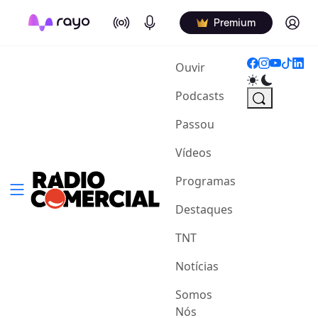
On Air
Podcasts
Log in
Premium
(current)
Ouvir
Podcasts
Passou
Vídeos
Programas
Destaques
TNT
Notícias
Somos
Nós