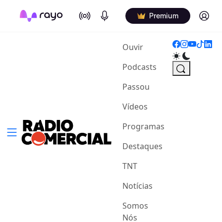
On Air
Podcasts
Log in
Premium
(current)
Ouvir
Podcasts
Passou
Vídeos
Programas
Destaques
TNT
Notícias
Somos
Nós