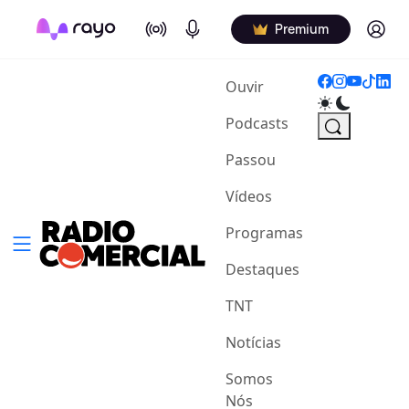
On Air
Podcasts
Log in
Premium
(current)
Ouvir
Podcasts
Passou
Vídeos
Programas
Destaques
TNT
Notícias
Somos
Nós