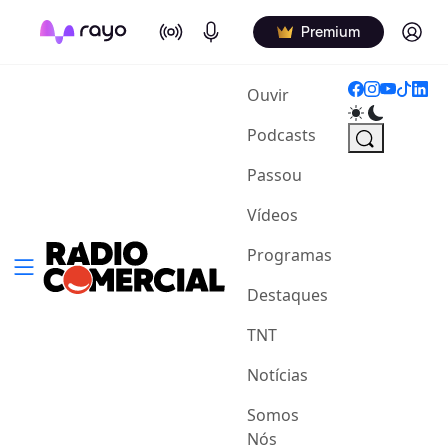
On Air
Podcasts
Log in
Premium
(current)
Ouvir
Podcasts
Passou
Vídeos
Programas
Destaques
TNT
Notícias
Somos
Nós