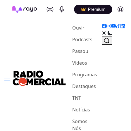
On Air
Podcasts
Log in
Premium
(current)
Ouvir
Podcasts
Passou
Vídeos
Programas
Destaques
TNT
Notícias
Somos
Nós