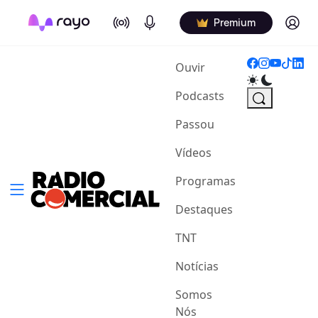
On Air
Podcasts
Log in
Premium
(current)
Ouvir
Podcasts
Passou
Vídeos
Programas
Destaques
TNT
Notícias
Somos
Nós