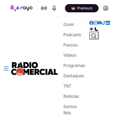
On Air
Podcasts
Log in
Premium
(current)
Ouvir
Podcasts
Passou
Vídeos
Programas
Destaques
TNT
Notícias
Somos
Nós