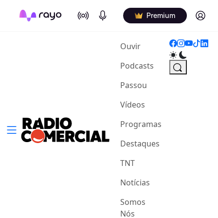
On Air
Podcasts
Log in
Premium
(current)
Ouvir
Podcasts
Passou
Vídeos
Programas
Destaques
TNT
Notícias
Somos
Nós