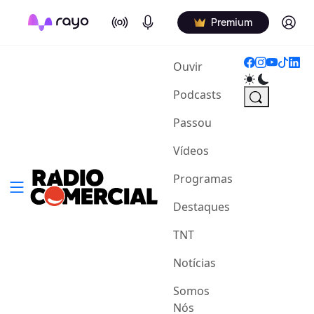
On Air
Podcasts
Log in
Premium
(current)
Ouvir
Podcasts
Passou
Vídeos
Programas
Destaques
TNT
Notícias
Somos
Nós