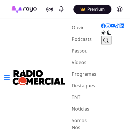
On Air
Podcasts
Log in
Premium
(current)
Ouvir
Podcasts
Passou
Vídeos
Programas
Destaques
TNT
Notícias
Somos
Nós