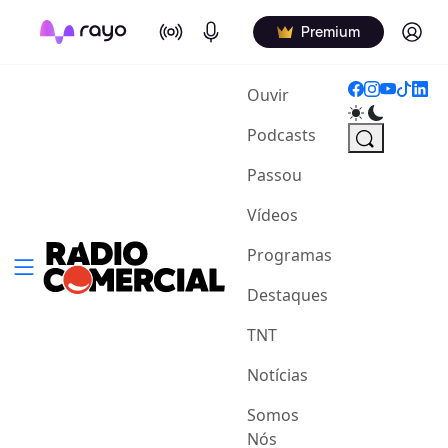
On Air
Podcasts
Log in
Premium
(current)
Ouvir
Podcasts
Passou
Vídeos
Programas
Destaques
TNT
Notícias
Somos
Nós