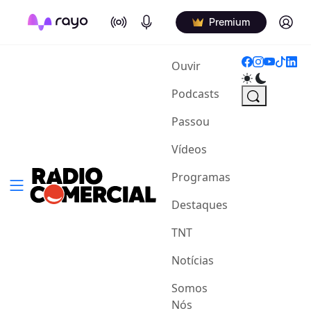
On Air
Podcasts
Log in
Premium
(current)
Ouvir
Podcasts
Passou
Vídeos
Programas
Destaques
TNT
Notícias
Somos
Nós