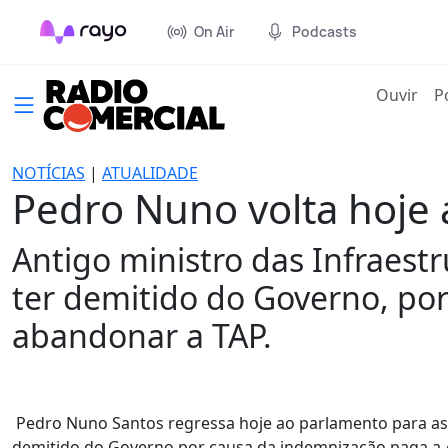
On Air
Podcasts
(cur
Ouvir
P
NOTÍCIAS
|
ATUALIDADE
Pedro Nuno volta hoje 
Antigo ministro das Infraest
ter demitido do Governo, po
abandonar a TAP.
Pedro Nuno Santos regressa hoje ao parlamento para ass
demitido do Governo por causa da indemnização paga a A