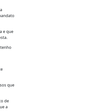
da
 mandato
la e que
sta.
 tenho
te
asos que
to de
ue a