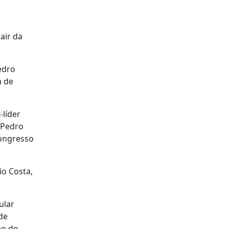
air da
edro
a de
-líder
 Pedro
congresso
io Costa,
ular
de
bo do