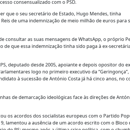
rocesso consensualizado com o PSD.
er que o seu secretário de Estado, Hugo Mendes, tinha
eis de uma indemnização de meio milhão de euros para s
de consultar as suas mensagens de WhatsApp, o próprio P
 de que essa indemnização tinha sido paga à ex-secretári
o PS, deputado desde 2005, apoiante e depois opositor do ex
Parlamentares logo no primeiro executivo da “Geringonça”,
didato à sucessão de António Costa já há cinco anos, no 
inhas de demarcação ideológicas face às direções de Antón
cou os acordos dos socialistas europeus com o Partido Pop
2019, lamentou a ausência de um acordo escrito com o Bloco 
o do PS; mesmo após a última crise política, com o chum