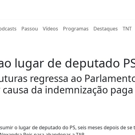
rent)
odcasts
Passou
Vídeos
Programas
Destaques
TNT
ao lugar de deputado P
ruturas regressa ao Parlament
r causa da indemnização paga 
umir o lugar de deputado do PS, seis meses depois de se 
lexandra Reis para abandonar a TAP.