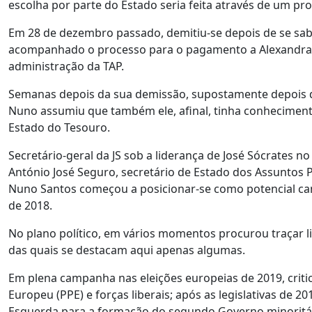
escolha por parte do Estado seria feita através de um p
Em 28 de dezembro passado, demitiu-se depois de se sab
acompanhado o processo para o pagamento a Alexandra R
administração da TAP.
Semanas depois da sua demissão, supostamente depois 
Nuno assumiu que também ele, afinal, tinha conhecimento
Estado do Tesouro.
Secretário-geral da JS sob a liderança de José Sócrates n
António José Seguro, secretário de Estado dos Assuntos 
Nuno Santos começou a posicionar-se como potencial can
de 2018.
No plano político, em vários momentos procurou traçar l
das quais se destacam aqui apenas algumas.
Em plena campanha nas eleições europeias de 2019, criti
Europeu (PPE) e forças liberais; após as legislativas de 
Esquerda para a formação do segundo Governo minoritári