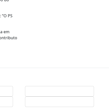
: “O PS
ca em
ontributo