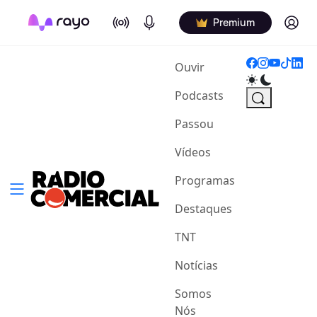
On Air
Podcasts
Log in
Premium
(current)
Ouvir
Podcasts
Passou
Vídeos
Programas
Destaques
TNT
Notícias
Somos
Nós