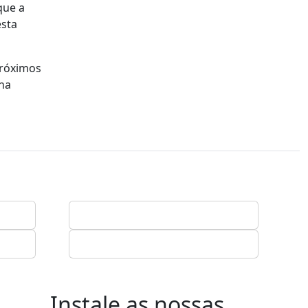
que a
esta
próximos
 na
Instale as nossas