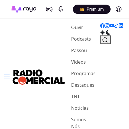
On Air
Podcasts
Log in
Premium
(current)
Ouvir
Podcasts
Passou
Vídeos
Programas
Destaques
TNT
Notícias
Somos
Nós