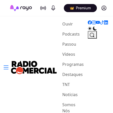
On Air
Podcasts
Log in
Premium
(current)
Ouvir
Podcasts
Passou
Vídeos
Programas
Destaques
TNT
Notícias
Somos
Nós