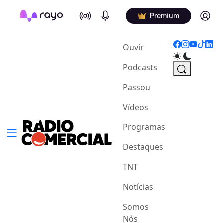
On Air
Podcasts
Log in
Premium
(current)
Ouvir
Podcasts
Passou
Vídeos
Programas
Destaques
TNT
Notícias
Somos
Nós