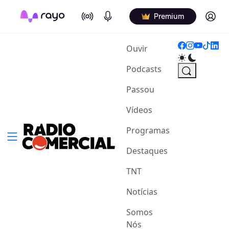
On Air
Podcasts
Log in
Premium
(current)
Ouvir
Podcasts
Passou
Vídeos
Programas
Destaques
TNT
Notícias
Somos
Nós