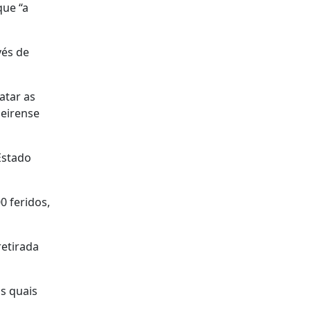
que “a
vés de
atar as
eirense
Estado
0 feridos,
retirada
s quais