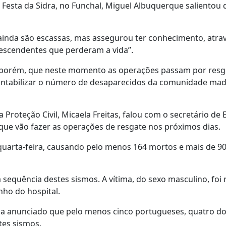
 Festa da Sidra, no Funchal, Miguel Albuquerque salientou 
inda são escassas, mas assegurou ter conhecimento, atra
descendentes que perderam a vida”.
, porém, que neste momento as operações passam por resg
ontabilizar o número de desaparecidos da comunidade mad
Proteção Civil, Micaela Freitas, falou com o secretário de 
s que vão fazer as operações de resgate nos próximos dias.
uarta-feira, causando pelo menos 164 mortos e mais de 90
quência destes sismos. A vítima, do sexo masculino, foi 
ho do hospital.
nha anunciado que pelo menos cinco portugueses, quatro do
tes sismos.