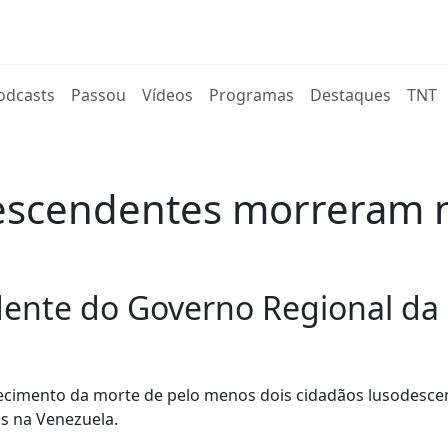
rent)
odcasts
Passou
Vídeos
Programas
Destaques
TNT
escendentes morreram 
idente do Governo Regional da
hecimento da morte de pelo menos dois cidadãos lusodesc
s na Venezuela.