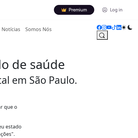
Premium
Log in
Notícias
Somos Nós
do de saúde
tal em São Paulo.
ar que o
seu estado
ações".