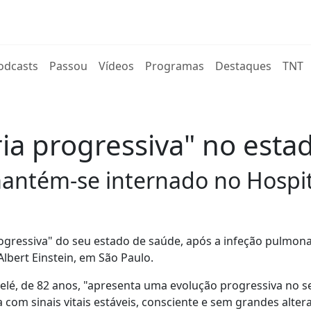
rent)
odcasts
Passou
Vídeos
Programas
Destaques
TNT
ia progressiva" no esta
mantém-se internado no Hospi
ogressiva" do seu estado de saúde, após a infeção pulmon
bert Einstein, em São Paulo.
Pelé, de 82 anos, "apresenta uma evolução progressiva no 
 com sinais vitais estáveis, consciente e sem grandes alter