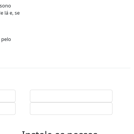
ssono
 lá e, se
 pelo