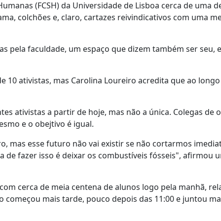
e Humanas (FCSH) da Universidade de Lisboa cerca de uma d
ama, colchões e, claro, cartazes reivindicativos com uma 
as pela faculdade, um espaço que dizem também ser seu, 
 10 ativistas, mas Carolina Loureiro acredita que ao longo
s ativistas a partir de hoje, mas não a única. Colegas de 
smo e o obejtivo é igual.
ro, mas esse futuro não vai existir se não cortarmos imedi
a de fazer isso é deixar os combustíveis fósseis", afirmou 
com cerca de meia centena de alunos logo pela manhã, rela
ção começou mais tarde, pouco depois das 11:00 e juntou m