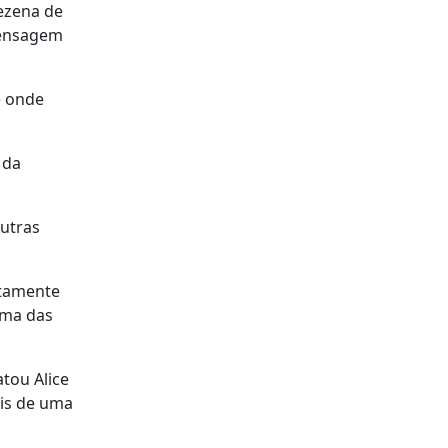
ezena de
mensagem
e onde
 da
outras
atamente
uma das
tou Alice
ais de uma