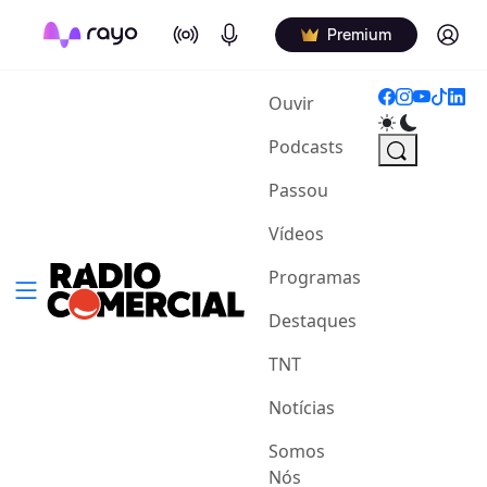
On Air
Podcasts
Log in
Premium
(current)
Ouvir
Podcasts
Passou
Vídeos
Programas
Destaques
TNT
Notícias
Somos
Nós