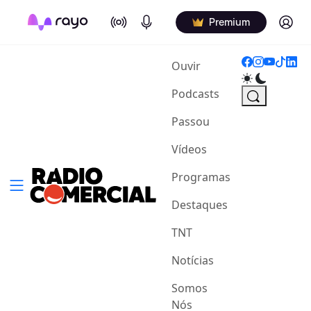
On Air
Podcasts
Log in
Premium
(current)
Ouvir
Podcasts
Passou
Vídeos
Programas
Destaques
TNT
Notícias
Somos
Nós