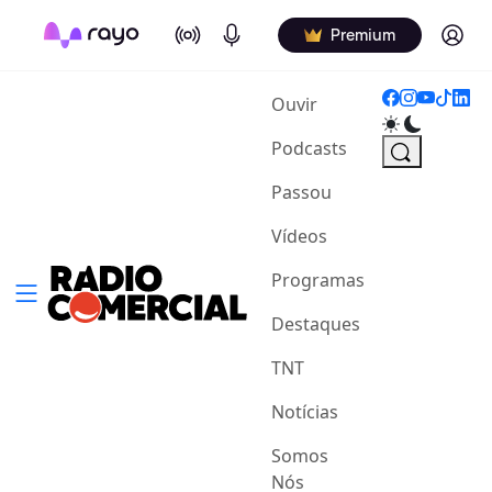
On Air
Podcasts
Log in
Premium
(current)
Ouvir
Podcasts
Passou
Vídeos
Programas
Destaques
TNT
Notícias
Somos
Nós