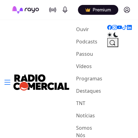
On Air
Podcasts
Log in
Premium
(current)
Ouvir
Podcasts
Passou
Vídeos
Programas
Destaques
TNT
Notícias
Somos
Nós